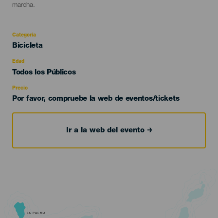
marcha.
Categoría
Categoría
Bicicleta
del
evento
Edad
Edad
Todos los Públicos
Recomendada
Precio
Por favor, compruebe la web de eventos/tickets
Ir a la web del evento
LA PALMA