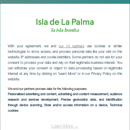
With your agreement, we and
our 14 partners
use cookies or similar
technologies to store, access, and process personal data like your visit on this
website, IP addresses and cookie identifiers. Some partners do not ask for your
consent to process your data and rely on their legitimate business interest. You
can withdraw your consent or object to data processing based on legitimate
interest at any time by clicking on “Learn More” or in our Privacy Policy on this
website.
We and our partners process data for the following purposes:
LA PALMA
Personalised advertising and content, advertising and content measurement, audience
La Palma Safe Bike
research and services development
, Precise geolocation data, and identification
through device scanning
, Store and/or access information on a device
, Technical
cookies
Imagen
Listado
Learn More →