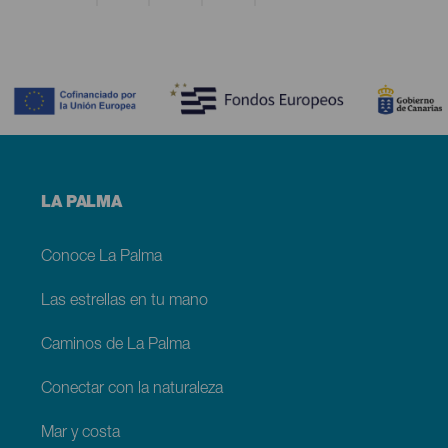
Contenido
Menú
LA PALMA
footer
La
Palma
Conoce La Palma
Las estrellas en tu mano
Caminos de La Palma
Conectar con la naturaleza
Mar y costa