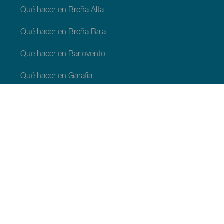
Qué hacer en Breña Alta
Qué hacer en Breña Baja
Que hacer en Barlovento
Qué hacer en Garafia
Qué hacer en Los Llanos de Aridane
Qué hacer en Puntagorda
Qué hacer en San Andrés y Sauces
Qué hacer en Tijarafe
Qué hacer en Villa de Mazo