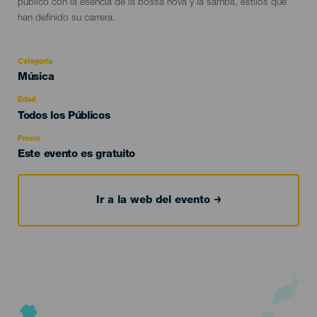
público con la esencia de la bossa nova y la samba, estilos que
han definido su carrera.
Categoría
Categoría
Música
del
evento
Edad
Edad
Todos los Públicos
Recomendada
Precio
Este evento es gratuito
Ir a la web del evento