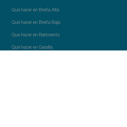
Qué hacer en Breña Alta
Qué hacer en Breña Baja
Que hacer en Barlovento
Qué hacer en Garafia
Qué hacer en Los Llanos de Aridane
Qué hacer en Puntagorda
Qué hacer en San Andrés y Sauces
Qué hacer en Tijarafe
Qué hacer en Villa de Mazo