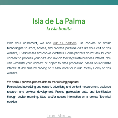
With your agreement, we and
our 14 partners
use cookies or similar
technologies to store, access, and process personal data like your visit on this
website, IP addresses and cookie identifiers. Some partners do not ask for your
consent to process your data and rely on their legitimate business interest. You
can withdraw your consent or object to data processing based on legitimate
interest at any time by clicking on “Learn More” or in our Privacy Policy on this
website.
LA PALMA
Edimundo Santos en
We and our partners process data for the following purposes:
Personalised advertising and content, advertising and content measurement, audience
concierto
research and services development
, Precise geolocation data, and identification
through device scanning
, Store and/or access information on a device
, Technical
cookies
Imagen
Listado
Learn More →