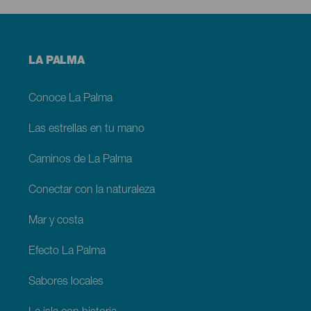
Menú
LA PALMA
footer
La
Palma
Conoce La Palma
Las estrellas en tu mano
Caminos de La Palma
Conectar con la naturaleza
Mar y costa
Efecto La Palma
Sabores locales