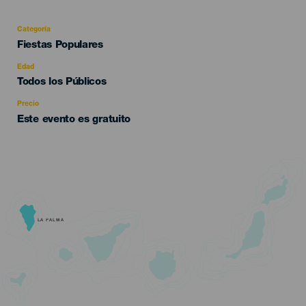
Categoría
Categoría
Fiestas Populares
del
evento
Edad
Edad
Todos los Públicos
Recomendada
Precio
Este evento es gratuito
LA PALMA