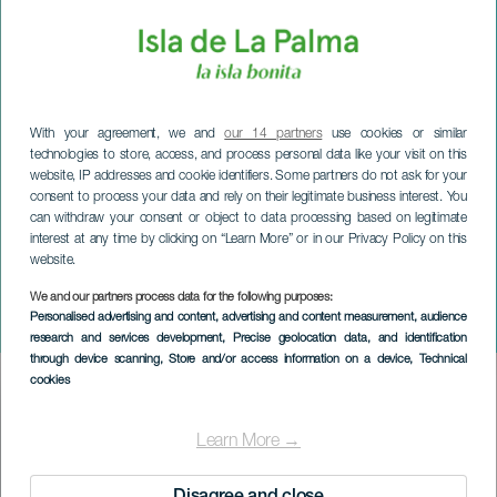
With your agreement, we and
our 14 partners
use cookies or similar
technologies to store, access, and process personal data like your visit on this
website, IP addresses and cookie identifiers. Some partners do not ask for your
consent to process your data and rely on their legitimate business interest. You
can withdraw your consent or object to data processing based on legitimate
interest at any time by clicking on “Learn More” or in our Privacy Policy on this
website.
We and our partners process data for the following purposes:
LA PALMA
Personalised advertising and content, advertising and content measurement, audience
Día de la Cruz
research and services development
, Precise geolocation data, and identification
through device scanning
, Store and/or access information on a device
, Technical
cookies
Imagen
Listado
Learn More →