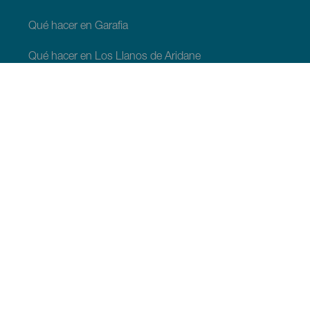
Qué hacer en Garafia
Qué hacer en Los Llanos de Aridane
Qué hacer en Puntagorda
Qué hacer en San Andrés y Sauces
Qué hacer en Tijarafe
Qué hacer en Villa de Mazo
QUE VER Y HACER
Observación de estrellas en La Palma