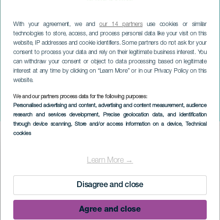
With your agreement, we and
our 14 partners
use cookies or similar
technologies to store, access, and process personal data like your visit on this
website, IP addresses and cookie identifiers. Some partners do not ask for your
consent to process your data and rely on their legitimate business interest. You
can withdraw your consent or object to data processing based on legitimate
interest at any time by clicking on “Learn More” or in our Privacy Policy on this
website.
We and our partners process data for the following purposes:
LA PALMA
Personalised advertising and content, advertising and content measurement, audience
Carnaval de Puntagorda
research and services development
, Precise geolocation data, and identification
through device scanning
, Store and/or access information on a device
, Technical
cookies
Imagen
Listado
Learn More →
Disagree and close
Agree and close