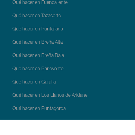
Qué hacer en Fuencaliente
Qué hacer en Tazacorte
Qué hacer en Puntallana
Qué hacer en Breña Alta
Qué hacer en Breña Baja
Que hacer en Barlovento
Qué hacer en Garafia
Qué hacer en Los Llanos de Aridane
Qué hacer en Puntagorda
Qué hacer en San Andrés y Sauces