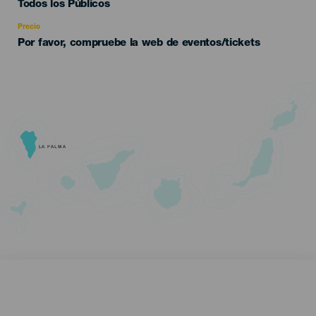
Edad
Todos los Públicos
Recomendada
Precio
Por favor, compruebe la web de eventos/tickets
LA PALMA