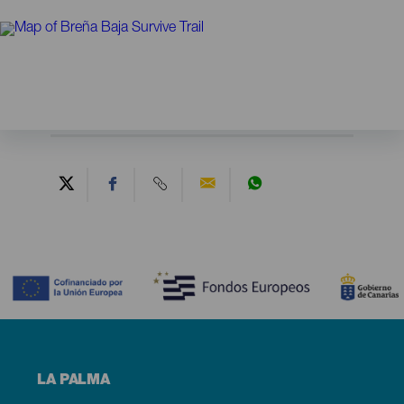
Contenido
Menú
LA PALMA
footer