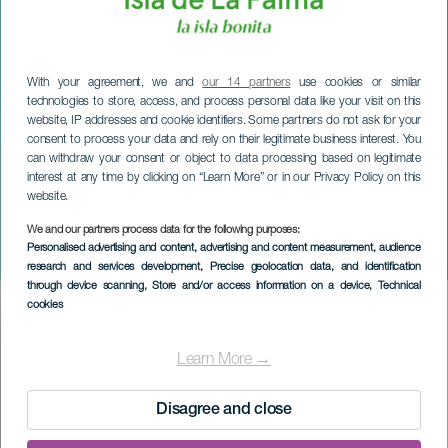
With your agreement, we and
our 14 partners
use cookies or similar
technologies to store, access, and process personal data like your visit on this
website, IP addresses and cookie identifiers. Some partners do not ask for your
consent to process your data and rely on their legitimate business interest. You
can withdraw your consent or object to data processing based on legitimate
interest at any time by clicking on “Learn More” or in our Privacy Policy on this
website.
We and our partners process data for the following purposes:
LA PALMA
Personalised advertising and content, advertising and content measurement, audience
Breña Baja Survive Trail
research and services development
, Precise geolocation data, and identification
through device scanning
, Store and/or access information on a device
, Technical
cookies
Imagen
Listado
Learn More →
Disagree and close