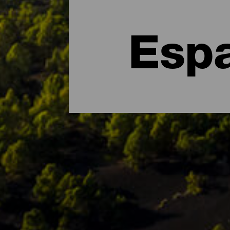
Espa
Los principales espacios
Si algo caracteriza a La Isla Bonita es s
Reserva de la Biosfera, en La Palma convi
pueden disfrutar en la isla se encuentran