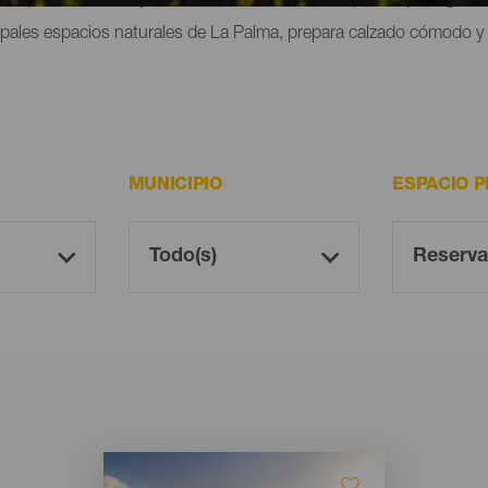
ipales espacios naturales de La Palma, prepara calzado cómodo y p
MUNICIPIO
ESPACIO 
Imagen
Imagen
Listado