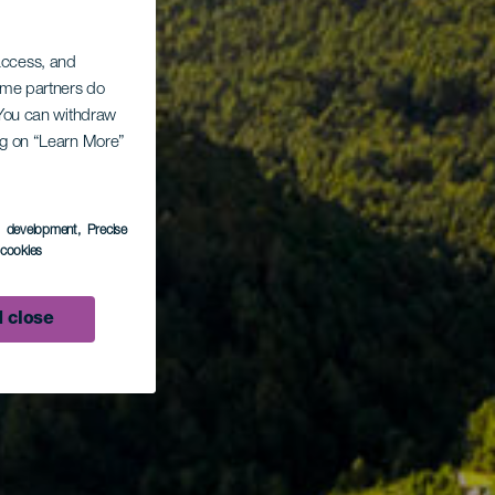
 access, and
Some partners do
. You can withdraw
ing on “Learn More”
s development
, Precise
l cookies
 close