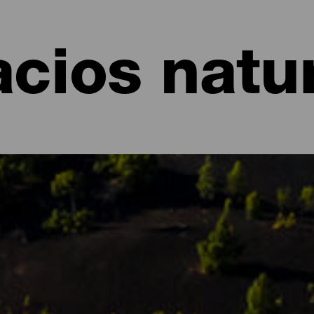
cios natu
 naturales de La Palma
u exuberante naturaleza llena de contrastes y matices. Considera
ven diferentes ecosistemas que son el hogar de una flora y fauna 
 Parques, Reservas y Monumentos Naturales, espacios protegidos y