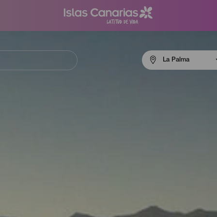
Menú
La Palma
navigation
La
Palma