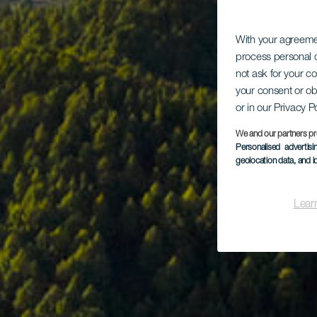
With your agreem
process personal d
not ask for your c
your consent or ob
or in our Privacy P
We and our partners pr
Personalised advertis
geolocation data, and i
Lear