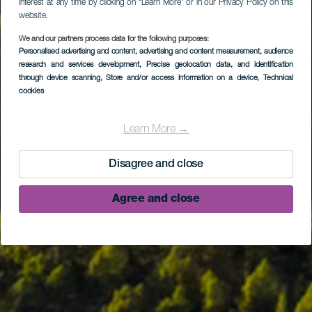
interest at any time by clicking on “Learn More” or in our Privacy Policy on this
website.
We and our partners process data for the following purposes:
Personalised advertising and content, advertising and content measurement, audience
research and services development
, Precise geolocation data, and identification
through device scanning
, Store and/or access information on a device
, Technical
cookies
Learn More →
Disagree and close
Agree and close