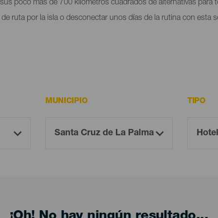
 sus poco más de 700 kilómetros cuadrados de alternativas para to
ía de ruta por la isla o desconectar unos días de la rutina con esta
MUNICIPIO
TIPO
¡Oh! No hay ningún resultado...