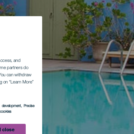
 access, and
Some partners do
. You can withdraw
ing on “Learn More”
s development
, Precise
l cookies
 close