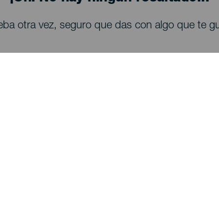
eba otra vez, seguro que das con algo que te gu
QUE VER Y HACER
Observación de estrellas en La Palma
Senderos en La Palma
Playas en La Palma
Miradores en La Palma