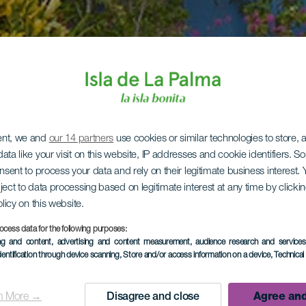
ent, we and
our 14 partners
use cookies or similar technologies to store,
ata like your visit on this website, IP addresses and cookie identifiers. 
onsent to process your data and rely on their legitimate business interest
ject to data processing based on legitimate interest at any time by click
olicy on this website.
ocess data for the following purposes:
ing and content, advertising and content measurement, audience research and service
dentification through device scanning
, Store and/or access information on a device
, Technica
n More →
Disagree and close
Agree and