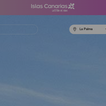
Menú
La Palma
navigation
La
Palma