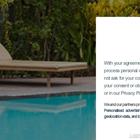
With your agreem
process personal d
not ask for your c
your consent or ob
or in our Privacy P
We and our partners pr
Personalised advertis
geolocation data, and i
Lear