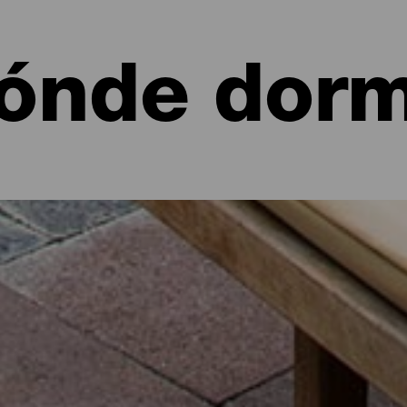
ónde dorm
 de La Palma: hoteles, apartamentos...
 un apartamento junto al mar o en un pintoresco hotel rodeado de 
 sus poco más de 700 kilómetros cuadrados de alternativas para to
ía de ruta por la isla o desconectar unos días de la rutina con esta