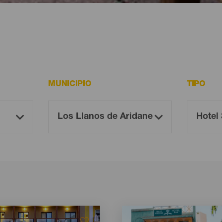
MUNICIPIO
TIPO
Imagen
Imagen
Listado