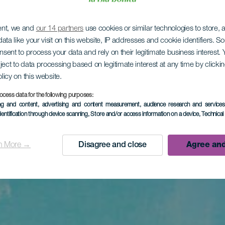
ent, we and
our 14 partners
use cookies or similar technologies to store,
ata like your visit on this website, IP addresses and cookie identifiers. 
onsent to process your data and rely on their legitimate business interest
ject to data processing based on legitimate interest at any time by click
olicy on this website.
ocess data for the following purposes:
ing and content, advertising and content measurement, audience research and service
dentification through device scanning
, Store and/or access information on a device
, Technica
n More →
Disagree and close
Agree and