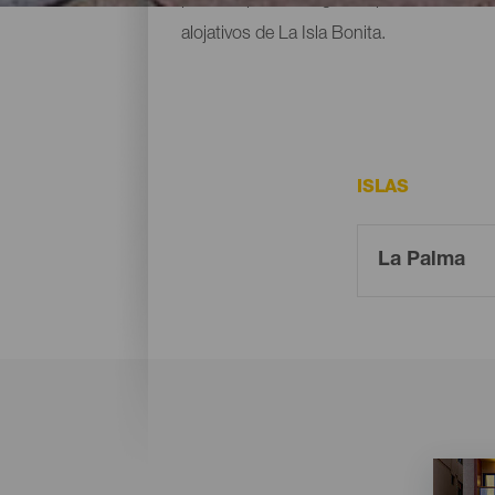
alojativos de La Isla Bonita.
ISLAS
Imagen
Imagen
Listado