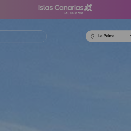
Menú
La Palma
navigation
La
Palma