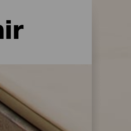
ir
naturaleza y con todo tipo de servicios y
do tipo de viajeros. Encuentra la opción
 selección de los mejores establecimientos