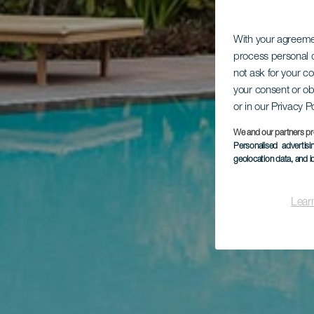
With your agreem
process personal d
not ask for your c
your consent or ob
or in our Privacy P
We and our partners pr
Personalised advertis
geolocation data, and i
Lear