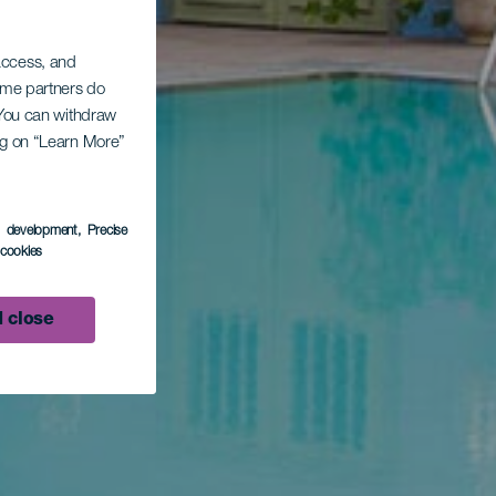
 access, and
Some partners do
. You can withdraw
ing on “Learn More”
s development
, Precise
l cookies
 close