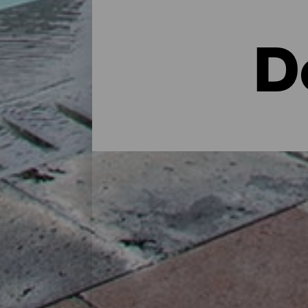
D
Dónde alojarse en la isla
En una casa rural en plena naturaleza, en
cuidados: La Palma dispone a lo largo de
perfecta para recargar las pilas tras un d