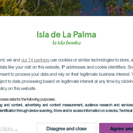
ent, we and
our 14 partners
use cookies or similar technologies to store,
ata like your visit on this website, IP addresses and cookie identifiers. 
onsent to process your data and rely on their legitimate business interest
ject to data processing based on legitimate interest at any time by click
olicy on this website.
ocess data for the following purposes:
ing and content, advertising and content measurement, audience research and service
dentification through device scanning
, Store and/or access information on a device
, Technica
n More →
Disagree and close
Agree and