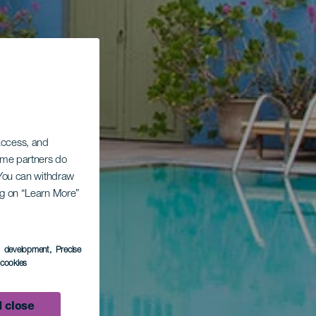
 access, and
Some partners do
. You can withdraw
ing on “Learn More”
s development
, Precise
l cookies
 close