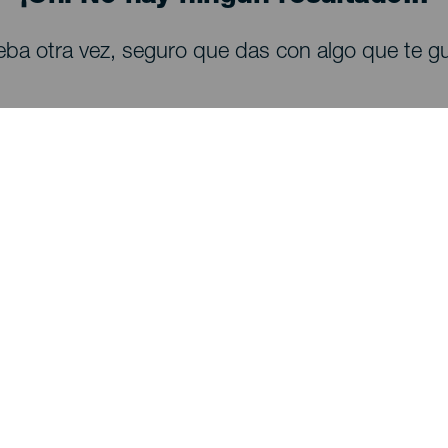
eba otra vez, seguro que das con algo que te gu
QUE VER Y HACER
Observación de estrellas en La Palma
Senderos en La Palma
Playas en La Palma
Miradores en La Palma