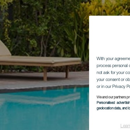
With your agreem
process personal d
not ask for your c
your consent or ob
or in our Privacy P
We and our partners pr
Personalised advertis
geolocation data, and i
Lear