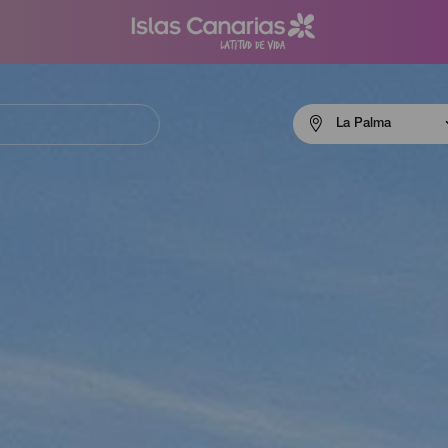
Menú
La Palma
navigation
La
Palma