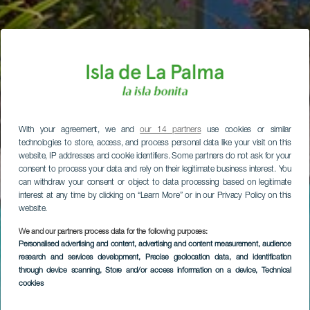
With your agreement, we and
our 14 partners
use cookies or similar
technologies to store, access, and process personal data like your visit on this
website, IP addresses and cookie identifiers. Some partners do not ask for your
consent to process your data and rely on their legitimate business interest. You
can withdraw your consent or object to data processing based on legitimate
interest at any time by clicking on “Learn More” or in our Privacy Policy on this
website.
We and our partners process data for the following purposes:
Personalised advertising and content, advertising and content measurement, audience
research and services development
, Precise geolocation data, and identification
through device scanning
, Store and/or access information on a device
, Technical
cookies