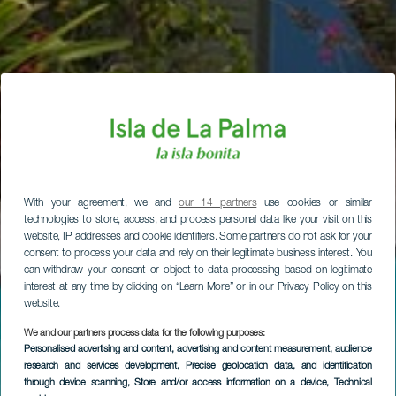
With your agreement, we and
our 14 partners
use cookies or similar
technologies to store, access, and process personal data like your visit on this
website, IP addresses and cookie identifiers. Some partners do not ask for your
consent to process your data and rely on their legitimate business interest. You
can withdraw your consent or object to data processing based on legitimate
interest at any time by clicking on “Learn More” or in our Privacy Policy on this
website.
We and our partners process data for the following purposes:
Personalised advertising and content, advertising and content measurement, audience
research and services development
, Precise geolocation data, and identification
through device scanning
, Store and/or access information on a device
, Technical