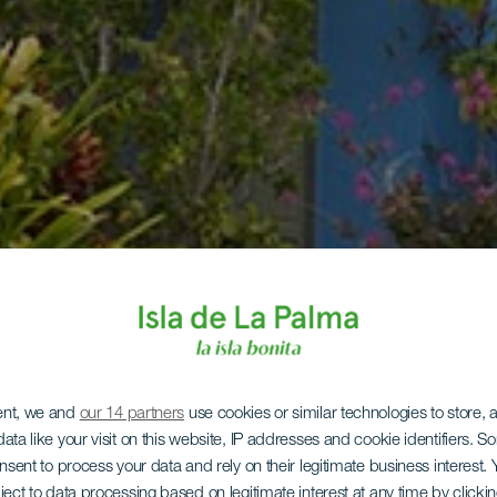
ent, we and
our 14 partners
use cookies or similar technologies to store,
ata like your visit on this website, IP addresses and cookie identifiers. 
onsent to process your data and rely on their legitimate business interest
ject to data processing based on legitimate interest at any time by click