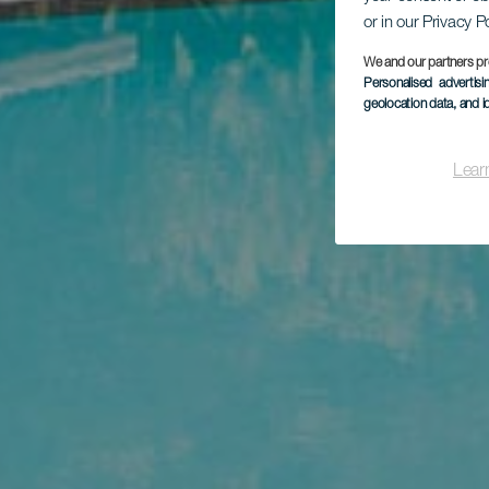
or in our Privacy P
We and our partners pr
Personalised advertis
geolocation data, and i
Lear