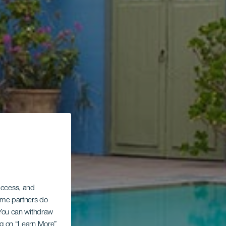
 access, and
Some partners do
. You can withdraw
ing on “Learn More”