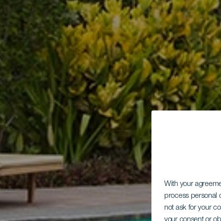
With your agreem
process personal d
not ask for your c
your consent or ob