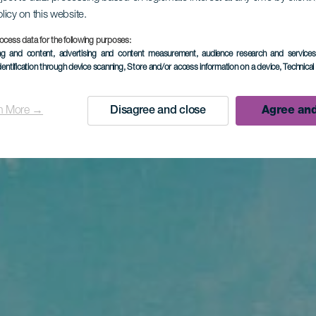
olicy on this website.
ocess data for the following purposes:
ing and content, advertising and content measurement, audience research and service
dentification through device scanning
, Store and/or access information on a device
, Technica
n More →
Disagree and close
Agree and