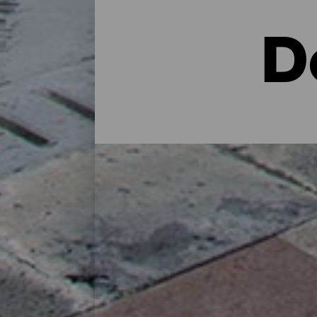
D
Dónde alojarse en la isla
En una casa rural en plena naturaleza, en
cuidados: La Palma dispone a lo largo de
perfecta para recargar las pilas tras un d