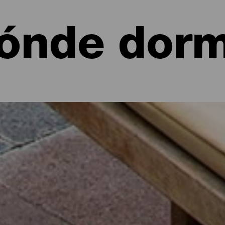
ónde dorm
 de La Palma: hoteles, apartamentos...
 un apartamento junto al mar o en un pintoresco hotel rodeado de 
 sus poco más de 700 kilómetros cuadrados de alternativas para to
ía de ruta por la isla o desconectar unos días de la rutina con esta