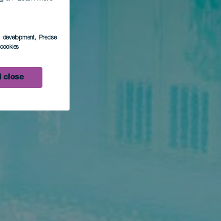
s development
, Precise
l cookies
 close