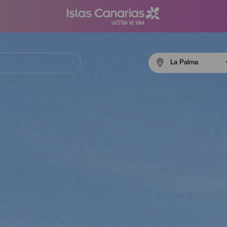
Menú
La Palma
navigation
La
Palma