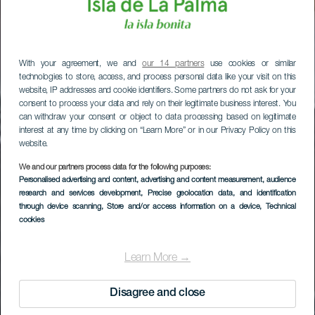
With your agreement, we and
our 14 partners
use cookies or similar
technologies to store, access, and process personal data like your visit on this
website, IP addresses and cookie identifiers. Some partners do not ask for your
consent to process your data and rely on their legitimate business interest. You
can withdraw your consent or object to data processing based on legitimate
interest at any time by clicking on “Learn More” or in our Privacy Policy on this
website.
We and our partners process data for the following purposes:
Personalised advertising and content, advertising and content measurement, audience
research and services development
, Precise geolocation data, and identification
through device scanning
, Store and/or access information on a device
, Technical
cookies
Learn More →
Disagree and close