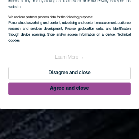
interest at any time by clicking on “Learn More” or in our Privacy Policy on this
website.
We and our partners process data for the following purposes:
Personalised advertising and content, advertising and content measurement, audience
research and services development
, Precise geolocation data, and identification
through device scanning
, Store and/or access information on a device
, Technical
cookies
Learn More →
Disagree and close
Agree and close