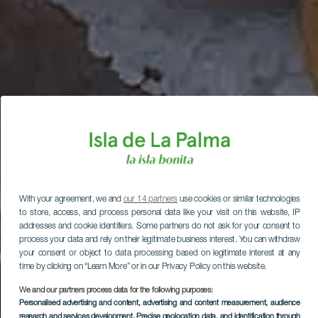
With your agreement, we and
our 14 partners
use cookies or similar technologies
to store, access, and process personal data like your visit on this website, IP
addresses and cookie identifiers. Some partners do not ask for your consent to
process your data and rely on their legitimate business interest. You can withdraw
your consent or object to data processing based on legitimate interest at any
time by clicking on “Learn More” or in our Privacy Policy on this website.
We and our partners process data for the following purposes:
Personalised advertising and content, advertising and content measurement, audience
research and services development
, Precise geolocation data, and identification through