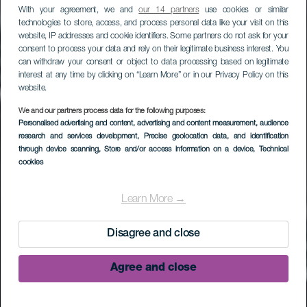
With your agreement, we and
our 14 partners
use cookies or similar
technologies to store, access, and process personal data like your visit on this
website, IP addresses and cookie identifiers. Some partners do not ask for your
consent to process your data and rely on their legitimate business interest. You
can withdraw your consent or object to data processing based on legitimate
interest at any time by clicking on “Learn More” or in our Privacy Policy on this
website.
We and our partners process data for the following purposes:
Personalised advertising and content, advertising and content measurement, audience
research and services development
, Precise geolocation data, and identification
through device scanning
, Store and/or access information on a device
, Technical
cookies
Learn More →
Disagree and close
Agree and close