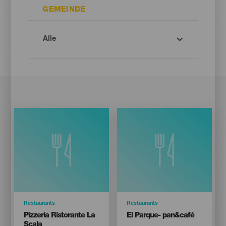
GEMEINDE
Categoría
Restaurants
Categoría
Restaurants
Titular
Titular
Pizzería Ristorante La
El Parque- pan&café
Scala