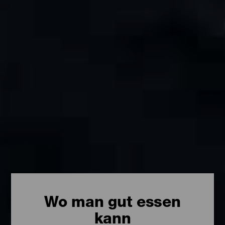
Wo man gut essen
kann