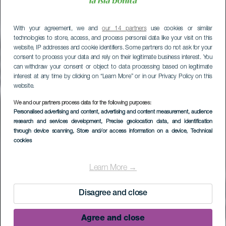
With your agreement, we and
our 14 partners
use cookies or similar
technologies to store, access, and process personal data like your visit on this
website, IP addresses and cookie identifiers. Some partners do not ask for your
consent to process your data and rely on their legitimate business interest. You
can withdraw your consent or object to data processing based on legitimate
interest at any time by clicking on “Learn More” or in our Privacy Policy on this
website.
We and our partners process data for the following purposes:
Personalised advertising and content, advertising and content measurement, audience
research and services development
, Precise geolocation data, and identification
through device scanning
, Store and/or access information on a device
, Technical
cookies
Learn More →
Disagree and close
Agree and close