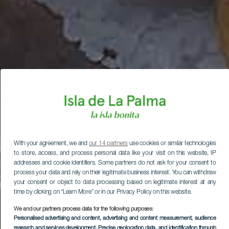
With your agreement, we and
our 14 partners
use cookies or similar technologies
to store, access, and process personal data like your visit on this website, IP
addresses and cookie identifiers. Some partners do not ask for your consent to
process your data and rely on their legitimate business interest. You can withdraw
your consent or object to data processing based on legitimate interest at any
time by clicking on “Learn More” or in our Privacy Policy on this website.
We and our partners process data for the following purposes:
Personalised advertising and content, advertising and content measurement, audience
research and services development
, Precise geolocation data, and identification through