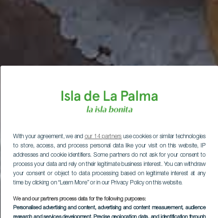
With your agreement, we and
our 14 partners
use cookies or similar technologies
to store, access, and process personal data like your visit on this website, IP
addresses and cookie identifiers. Some partners do not ask for your consent to
process your data and rely on their legitimate business interest. You can withdraw
your consent or object to data processing based on legitimate interest at any
time by clicking on “Learn More” or in our Privacy Policy on this website.
We and our partners process data for the following purposes:
Personalised advertising and content, advertising and content measurement, audience
research and services development
, Precise geolocation data, and identification through