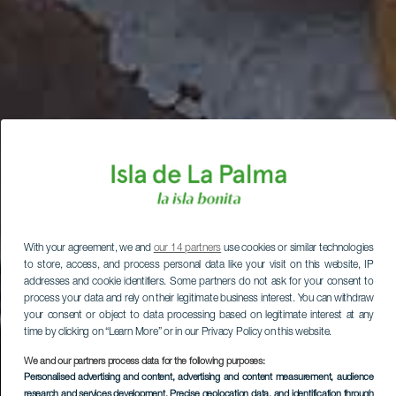
With your agreement, we and
our 14 partners
use cookies or similar technologies
to store, access, and process personal data like your visit on this website, IP
addresses and cookie identifiers. Some partners do not ask for your consent to
process your data and rely on their legitimate business interest. You can withdraw
your consent or object to data processing based on legitimate interest at any
time by clicking on “Learn More” or in our Privacy Policy on this website.
We and our partners process data for the following purposes:
Personalised advertising and content, advertising and content measurement, audience
research and services development
, Precise geolocation data, and identification through