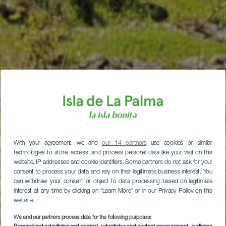
With your agreement, we and
our 14 partners
use cookies or similar
technologies to store, access, and process personal data like your visit on this
website, IP addresses and cookie identifiers. Some partners do not ask for your
consent to process your data and rely on their legitimate business interest. You
can withdraw your consent or object to data processing based on legitimate
interest at any time by clicking on “Learn More” or in our Privacy Policy on this
website.
We and our partners process data for the following purposes: