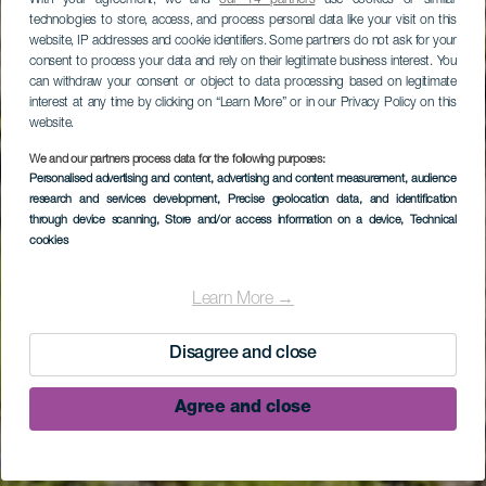
technologies to store, access, and process personal data like your visit on this
website, IP addresses and cookie identifiers. Some partners do not ask for your
consent to process your data and rely on their legitimate business interest. You
can withdraw your consent or object to data processing based on legitimate
interest at any time by clicking on “Learn More” or in our Privacy Policy on this
website.
We and our partners process data for the following purposes:
Personalised advertising and content, advertising and content measurement, audience
research and services development
, Precise geolocation data, and identification
through device scanning
, Store and/or access information on a device
, Technical
cookies
Learn More →
Disagree and close
Agree and close