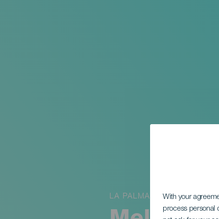
LA PALMA
With your agreem
process personal d