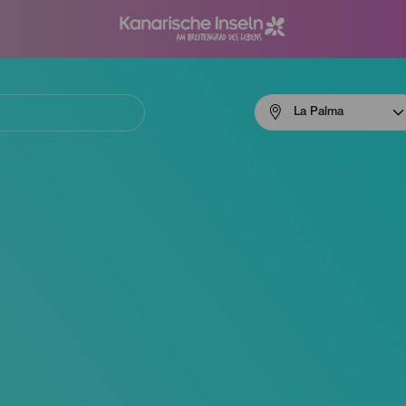
Menú
La Palma
navigation
La
Palma