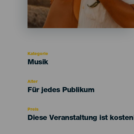
Kategorie
Categoría
Musik
del
evento
Alter
Edad
Für jedes Publikum
Recomendada
Preis
Diese Veranstaltung ist kosten