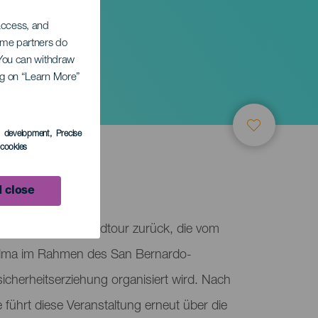
 access, and
Some partners do
. You can withdraw
ing on “Learn More”
s development
, Precise
l cookies
ne
 close
 als legendäre Radtour zurück, die vom
Palma im Rahmen des San Bernardo-
cherheitserziehung organisiert wird. Nach
 führt diese Veranstaltung erneut über die