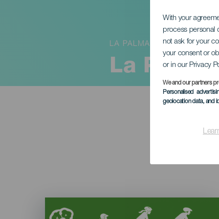
With your agreem
process personal d
not ask for your c
LA PALMA
your consent or ob
La Palma 
or in our Privacy P
We and our partners pr
Personalised advertis
geolocation data, and i
Lear
Imagen
Listado