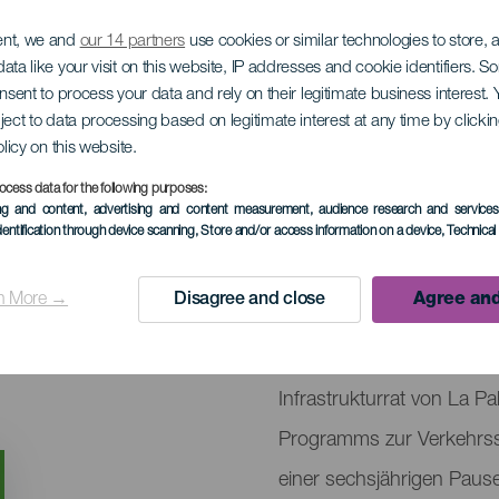
ent, we and
our 14 partners
use cookies or similar technologies to store,
ata like your visit on this website, IP addresses and cookie identifiers. 
onsent to process your data and rely on their legitimate business interest
ject to data processing based on legitimate interest at any time by click
Safe Bike
olicy on this website.
ocess data for the following purposes:
ing and content, advertising and content measurement, audience research and service
dentification through device scanning
, Store and/or access information on a device
, Technica
March 2027
Localidad
Los Llanos de Arida
n More →
Disagree and close
Agree and
Descripción
La Palma SAFE BIKE kehrt
del
Infrastrukturrat von La 
evento
Programms zur Verkehrssi
einer sechsjährigen Pause