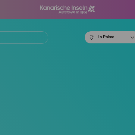
Menú
La Palma
navigation
La
Palma