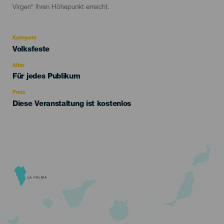
Virgen“ ihren Höhepunkt erreicht.
Kategorie
Categoría
Volksfeste
del
evento
Alter
Edad
Für jedes Publikum
Recomendada
Preis
Diese Veranstaltung ist kostenlos
LA PALMA