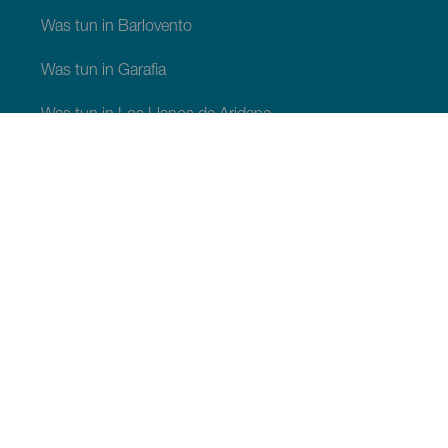
Was tun in Barlovento
Was tun in Garafia
Was tun in Los Llanos de Aridane
Was tun in Puntagorda
Was tun in San Andrés y Sauces
Was tun in Tijarafe
Was tun in Villa de Mazo
SEHEN UND ERLEBEN