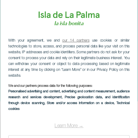
With your agreement, we and
our 14 partners
use cookies or similar
technologies to store, access, and process personal data like your visit on this
website, IP addresses and cookie identifiers. Some partners do not ask for your
consent to process your data and rely on their legitimate business interest. You
can withdraw your consent or object to data processing based on legitimate
interest at any time by clicking on “Learn More” or in our Privacy Policy on this
website.
LA PALMA
Festlichkeiten von Los
We and our partners process data for the following purposes:
Personalised advertising and content, advertising and content measurement, audience
Remedios
research and services development
, Precise geolocation data, and identification
through device scanning
, Store and/or access information on a device
, Technical
cookies
Imagen
Listado
Learn More →