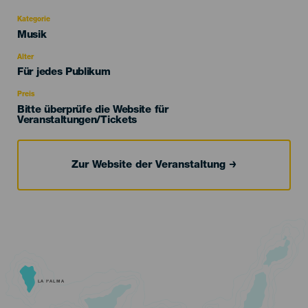
Kategorie
Categoría
Musik
del
evento
Alter
Edad
Für jedes Publikum
Recomendada
Preis
Bitte überprüfe die Website für
Veranstaltungen/Tickets
Zur Website der Veranstaltung
LA PALMA