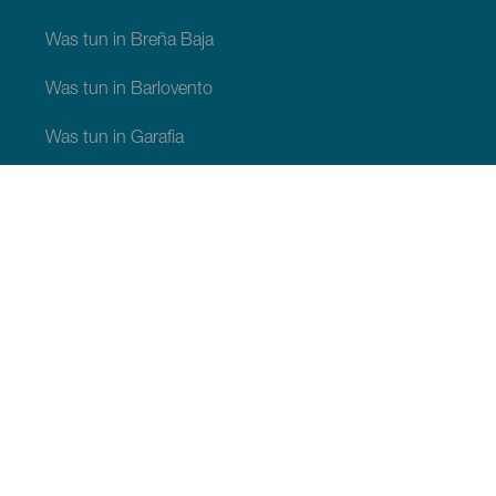
Was tun in Breña Baja
Was tun in Barlovento
Was tun in Garafia
Was tun in Los Llanos de Aridane
Was tun in Puntagorda
Was tun in San Andrés y Sauces
Was tun in Tijarafe
Was tun in Villa de Mazo