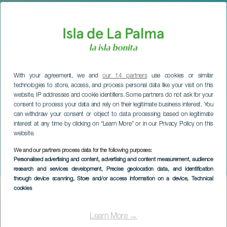
With your agreement, we and
our 14 partners
use cookies or similar
technologies to store, access, and process personal data like your visit on this
website, IP addresses and cookie identifiers. Some partners do not ask for your
consent to process your data and rely on their legitimate business interest. You
can withdraw your consent or object to data processing based on legitimate
interest at any time by clicking on “Learn More” or in our Privacy Policy on this
website.
We and our partners process data for the following purposes:
LA PALMA
Personalised advertising and content, advertising and content measurement, audience
Coro Vanya Moneva
research and services development
, Precise geolocation data, and identification
through device scanning
, Store and/or access information on a device
, Technical
cookies
Imagen
Listado
Learn More →