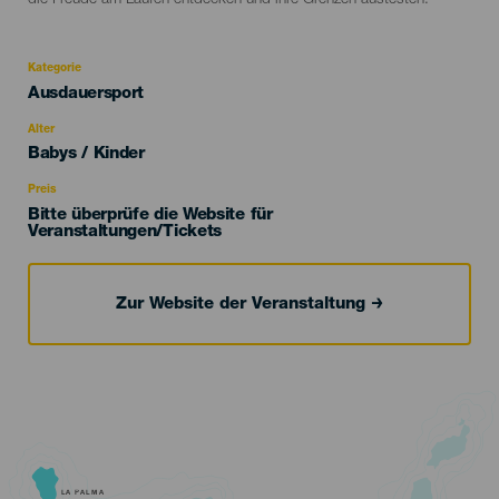
die Freude am Laufen entdecken und ihre Grenzen austesten.
Kategorie
Categoría
Ausdauersport
del
evento
Alter
Edad
Babys / Kinder
Recomendada
Preis
Bitte überprüfe die Website für
Veranstaltungen/Tickets
Zur Website der Veranstaltung
LA PALMA