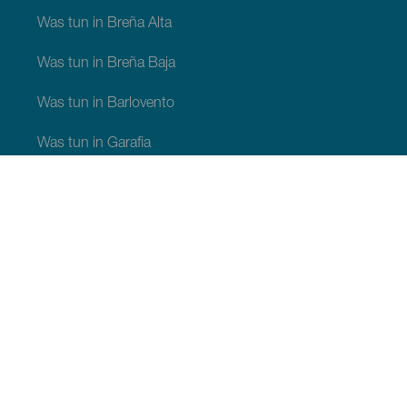
Was tun in Breña Alta
Was tun in Breña Baja
Was tun in Barlovento
Was tun in Garafia
Was tun in Los Llanos de Aridane
Was tun in Puntagorda
Was tun in San Andrés y Sauces
Was tun in Tijarafe
Was tun in Villa de Mazo