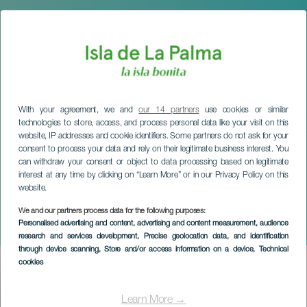
With your agreement, we and
our 14 partners
use cookies or similar
technologies to store, access, and process personal data like your visit on this
website, IP addresses and cookie identifiers. Some partners do not ask for your
consent to process your data and rely on their legitimate business interest. You
can withdraw your consent or object to data processing based on legitimate
interest at any time by clicking on “Learn More” or in our Privacy Policy on this
website.
We and our partners process data for the following purposes:
LA PALMA
Personalised advertising and content, advertising and content measurement, audience
Breña Alta Trail Kids
research and services development
, Precise geolocation data, and identification
through device scanning
, Store and/or access information on a device
, Technical
cookies
Imagen
Listado
Learn More →