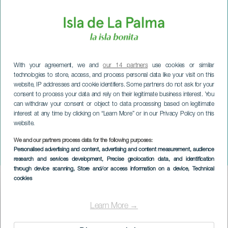
With your agreement, we and
our 14 partners
use cookies or similar
technologies to store, access, and process personal data like your visit on this
website, IP addresses and cookie identifiers. Some partners do not ask for your
consent to process your data and rely on their legitimate business interest. You
can withdraw your consent or object to data processing based on legitimate
interest at any time by clicking on “Learn More” or in our Privacy Policy on this
website.
We and our partners process data for the following purposes:
LA PALMA
Personalised advertising and content, advertising and content measurement, audience
Beethoven für Elisa
research and services development
, Precise geolocation data, and identification
through device scanning
, Store and/or access information on a device
, Technical
cookies
Imagen
Listado
Learn More →