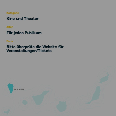
Kategorie
Categoría
Kino und Theater
del
evento
Alter
Edad
Für jedes Publikum
Recomendada
Preis
Bitte überprüfe die Website für
Veranstaltungen/Tickets
LA PALMA