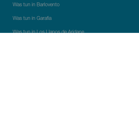
Was tun in Barlovento
Was tun in Garafia
Was tun in Los Llanos de Aridane
Was tun in Puntagorda
Was tun in San Andrés y Sauces
Was tun in Tijarafe
Was tun in Villa de Mazo
SEHEN UND ERLEBEN