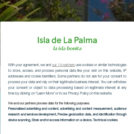
With your agreement, we and
our 14 partners
use cookies or similar technologies
to store, access, and process personal data like your visit on this website, IP
addresses and cookie identifiers. Some partners do not ask for your consent to
process your data and rely on their legitimate business interest. You can withdraw
your consent or object to data processing based on legitimate interest at any
time by clicking on “Learn More” or in our Privacy Policy on this website.
We and our partners process data for the following purposes:
Personalised advertising and content, advertising and content measurement, audience
research and services development
, Precise geolocation data, and identification through
device scanning
, Store and/or access information on a device
, Technical cookies