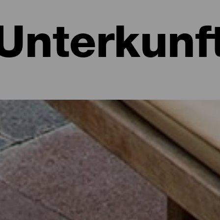
Unterkunf
: Hotels, Wohnungen...
 einer Wohnung am Meer oder in einem malerischen Hotel inmitten 
n etwas mehr als 700 Quadratkilometern Alternativen für alle Arte
nden Sie die perfekte Option, um nach einem Tag auf der Insel neue