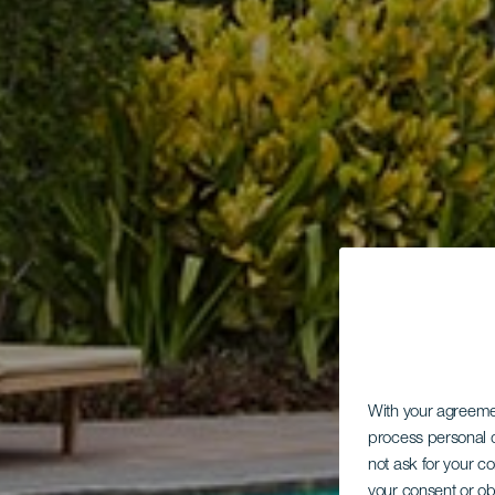
With your agreem
process personal d
not ask for your c
your consent or ob