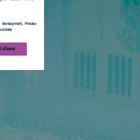
s development
, Precise
l cookies
 close