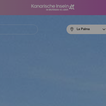
Menú
La Palma
navigation
La
Palma