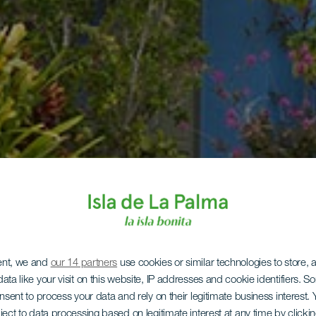
ent, we and
our 14 partners
use cookies or similar technologies to store,
ata like your visit on this website, IP addresses and cookie identifiers. 
onsent to process your data and rely on their legitimate business interest
ject to data processing based on legitimate interest at any time by click