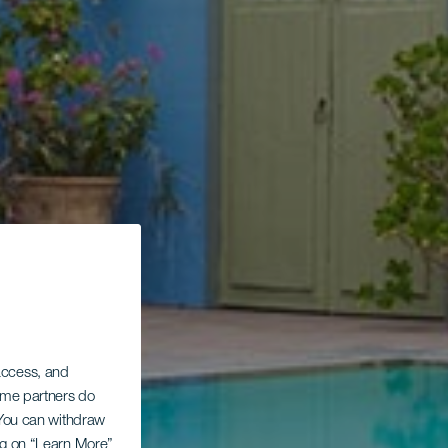
 access, and
Some partners do
. You can withdraw
ing on “Learn More”