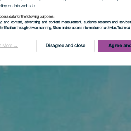
olicy on this website.
ocess data for the following purposes:
ing and content, advertising and content measurement, audience research and service
dentification through device scanning
, Store and/or access information on a device
, Technica
n More →
Disagree and close
Agree and