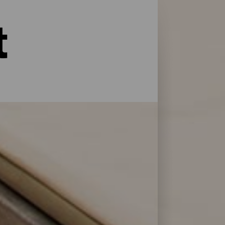
t
der Natur und mit jeder Art von Service
n von Reisenden. Mit dieser Auswahl der
 Energie zu tanken oder für ein paar Tage