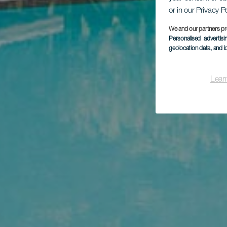
or in our Privacy P
We and our partners pr
Personalised advertis
geolocation data, and i
Lear