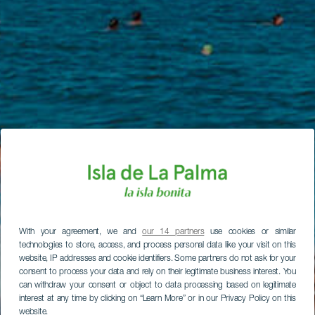
With your agreement, we and
our 14 partners
use cookies or similar
technologies to store, access, and process personal data like your visit on this
website, IP addresses and cookie identifiers. Some partners do not ask for your
consent to process your data and rely on their legitimate business interest. You
can withdraw your consent or object to data processing based on legitimate
interest at any time by clicking on “Learn More” or in our Privacy Policy on this
website.