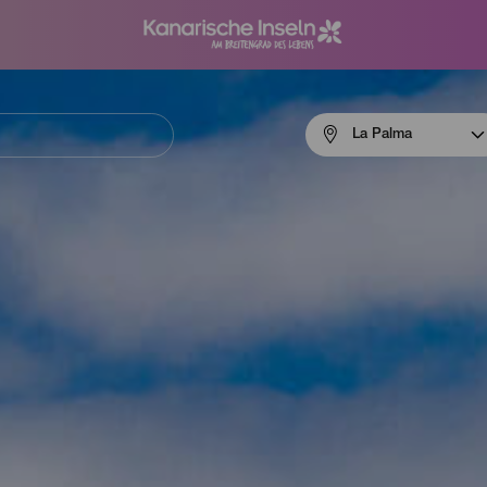
Menú
La Palma
navigation
La
Palma