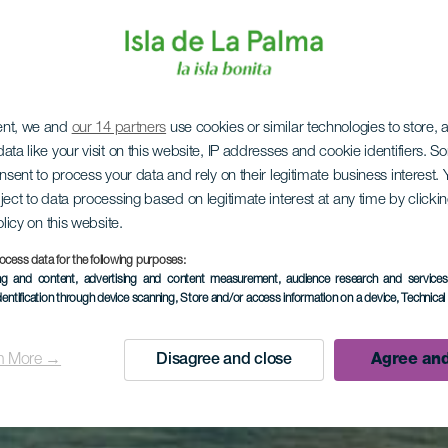
ent, we and
our 14 partners
use cookies or similar technologies to store,
ata like your visit on this website, IP addresses and cookie identifiers. 
onsent to process your data and rely on their legitimate business interest
ject to data processing based on legitimate interest at any time by click
olicy on this website.
ocess data for the following purposes:
ing and content, advertising and content measurement, audience research and service
dentification through device scanning
, Store and/or access information on a device
, Technica
n More →
Disagree and close
Agree and