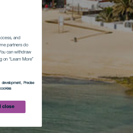
 access, and
Some partners do
. You can withdraw
ing on “Learn More”
s development
, Precise
l cookies
 close