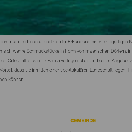
schen Attraktionen von La Palma
 nicht nur gleichbedeutend mit der Erkundung einer einzigartigen 
en sich wahre Schmuckstücke in Form von malerischen Dörfern, in
hen Ortschaften von La Palma verfügen über ein breites Angebot 
teil, dass sie inmitten einer spektakulären Landschaft liegen. Fin
chen können.
GEMEINDE