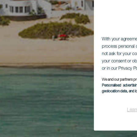
With your agreem
process personal d
not ask for your c
your consent or ob
or in our Privacy P
We and our partners pr
Personalised advertis
geolocation data, and i
Lear