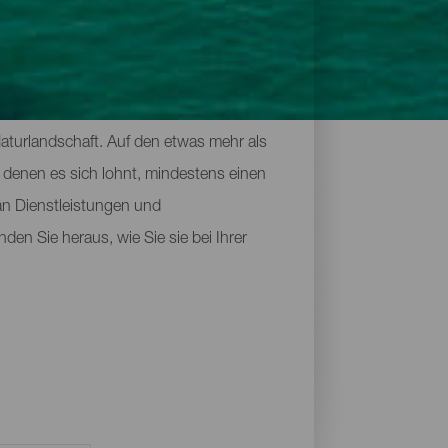
Naturlandschaft. Auf den etwas mehr als
 denen es sich lohnt, mindestens einen
an Dienstleistungen und
den Sie heraus, wie Sie sie bei Ihrer