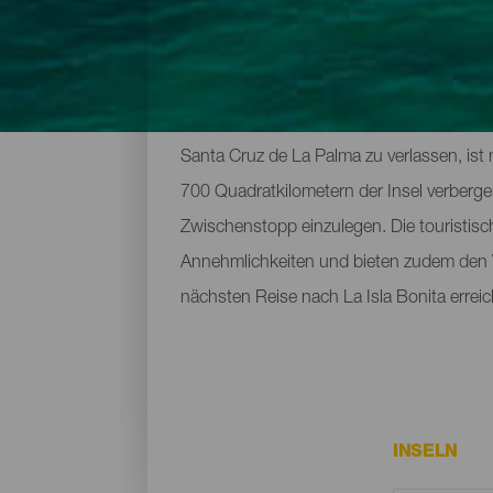
Die wichtigsten touristi
Santa Cruz de La Palma zu verlassen, ist
700 Quadratkilometern der Insel verberg
Zwischenstopp einzulegen. Die touristisc
Annehmlichkeiten und bieten zudem den Vor
nächsten Reise nach La Isla Bonita errei
INSELN