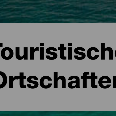
ouristisc
Ortschafte