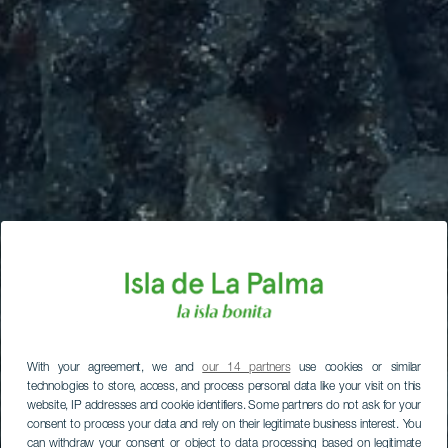
With your agreement, we and
our 14 partners
use cookies or similar
technologies to store, access, and process personal data like your visit on this
website, IP addresses and cookie identifiers. Some partners do not ask for your
consent to process your data and rely on their legitimate business interest. You
can withdraw your consent or object to data processing based on legitimate