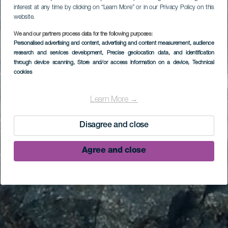
interest at any time by clicking on “Learn More” or in our Privacy Policy on this
website.
We and our partners process data for the following purposes:
Personalised advertising and content, advertising and content measurement, audience
research and services development
, Precise geolocation data, and identification
through device scanning
, Store and/or access information on a device
, Technical
cookies
Learn More →
Disagree and close
Agree and close