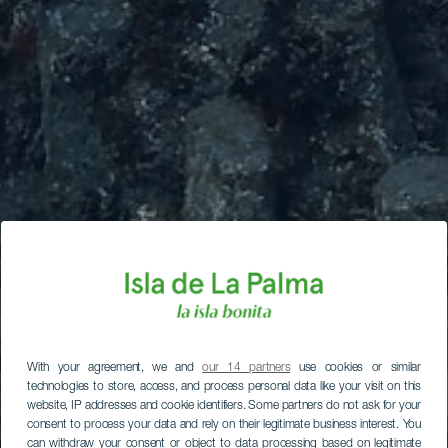
With your agreement, we and
our 14 partners
use cookies or similar
technologies to store, access, and process personal data like your visit on this
website, IP addresses and cookie identifiers. Some partners do not ask for your
consent to process your data and rely on their legitimate business interest. You
can withdraw your consent or object to data processing based on legitimate