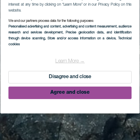
interest at any time by clicking on “Learn More” or in our Privacy Policy on this
website.
We and our partners process data for the following purposes:
Personalised advertising and content, advertising and content measurement, audience
research and services development
, Precise geolocation data, and identification
through device scanning
, Store and/or access information on a device
, Technical
cookies
Learn More →
Disagree and close
Agree and close