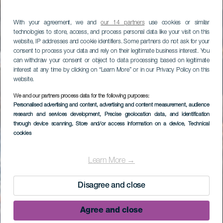
With your agreement, we and
our 14 partners
use cookies or similar
technologies to store, access, and process personal data like your visit on this
website, IP addresses and cookie identifiers. Some partners do not ask for your
consent to process your data and rely on their legitimate business interest. You
can withdraw your consent or object to data processing based on legitimate
interest at any time by clicking on “Learn More” or in our Privacy Policy on this
website.
We and our partners process data for the following purposes:
Personalised advertising and content, advertising and content measurement, audience
research and services development
, Precise geolocation data, and identification
through device scanning
, Store and/or access information on a device
, Technical
cookies
Learn More →
Disagree and close
Agree and close