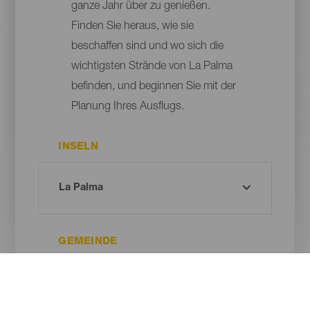
ganze Jahr über zu genießen.
Finden Sie heraus, wie sie
beschaffen sind und wo sich die
wichtigsten Strände von La Palma
befinden, und beginnen Sie mit der
Planung Ihres Ausflugs.
INSELN
GEMEINDE