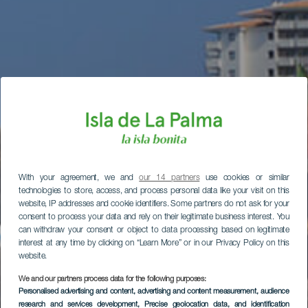
With your agreement, we and
our 14 partners
use cookies or similar
technologies to store, access, and process personal data like your visit on this
website, IP addresses and cookie identifiers. Some partners do not ask for your
consent to process your data and rely on their legitimate business interest. You
can withdraw your consent or object to data processing based on legitimate
interest at any time by clicking on “Learn More” or in our Privacy Policy on this
website.
We and our partners process data for the following purposes:
Personalised advertising and content, advertising and content measurement, audience
research and services development
, Precise geolocation data, and identification