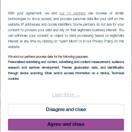
With your agreement, we and
our 14 partners
use cookies or similar
technologies to store, access, and process personal data like your visit on this
website, IP addresses and cookie identifiers. Some partners do not ask for your
consent to process your data and rely on their legitimate business interest. You
can withdraw your consent or object to data processing based on legitimate
interest at any time by clicking on “Learn More” or in our Privacy Policy on this
website.
We and our partners process data for the following purposes:
Personalised advertising and content, advertising and content measurement, audience
research and services development
, Precise geolocation data, and identification
through device scanning
, Store and/or access information on a device
, Technical
cookies
Learn More →
Disagree and close
Agree and close