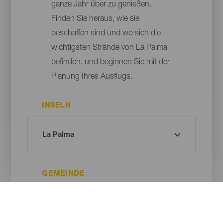
ganze Jahr über zu genießen.
Finden Sie heraus, wie sie
beschaffen sind und wo sich die
wichtigsten Strände von La Palma
befinden, und beginnen Sie mit der
Planung Ihres Ausflugs.
INSELN
GEMEINDE