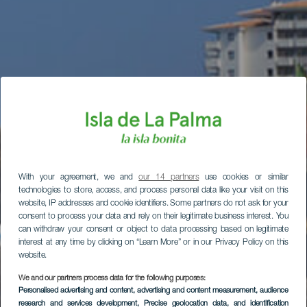
With your agreement, we and
our 14 partners
use cookies or similar
technologies to store, access, and process personal data like your visit on this
website, IP addresses and cookie identifiers. Some partners do not ask for your
consent to process your data and rely on their legitimate business interest. You
can withdraw your consent or object to data processing based on legitimate
interest at any time by clicking on “Learn More” or in our Privacy Policy on this
website.
We and our partners process data for the following purposes:
Personalised advertising and content, advertising and content measurement, audience
research and services development
, Precise geolocation data, and identification