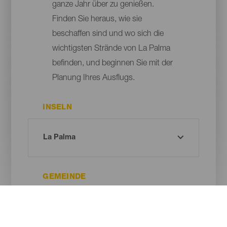
ganze Jahr über zu genießen.
Finden Sie heraus, wie sie
beschaffen sind und wo sich die
wichtigsten Strände von La Palma
befinden, und beginnen Sie mit der
Planung Ihres Ausflugs.
INSELN
GEMEINDE