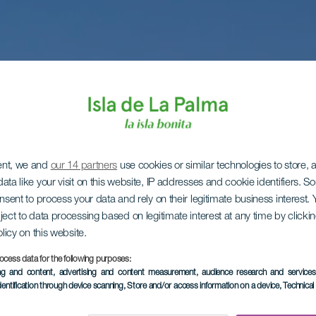
ent, we and
our 14 partners
use cookies or similar technologies to store,
ata like your visit on this website, IP addresses and cookie identifiers. 
onsent to process your data and rely on their legitimate business interest
ject to data processing based on legitimate interest at any time by click
olicy on this website.
ocess data for the following purposes:
ing and content, advertising and content measurement, audience research and service
dentification through device scanning
, Store and/or access information on a device
, Technica