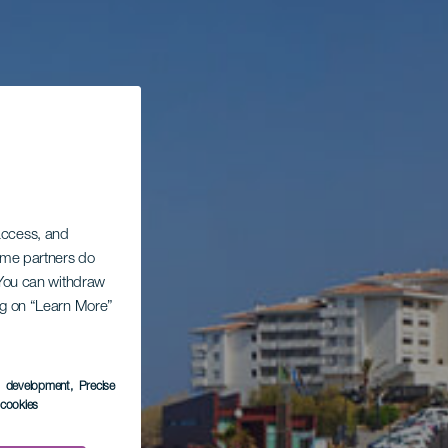
 access, and
Some partners do
. You can withdraw
ing on “Learn More”
s development
, Precise
l cookies