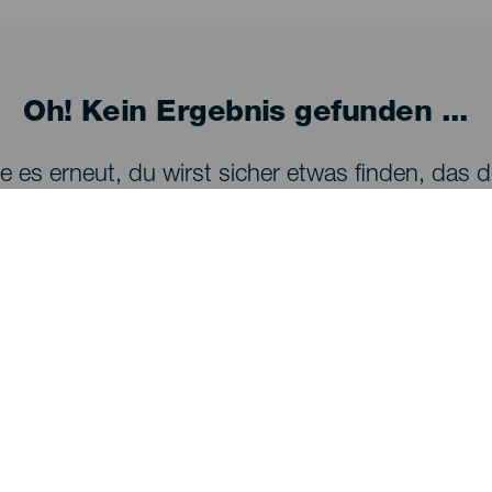
Oh! Kein Ergebnis gefunden ...
 es erneut, du wirst sicher etwas finden, das dir
SEHEN UND ERLEBEN
Sternenbeobachtung auf La Palma
Wanderwege auf La Palma