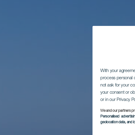
With your agreem
process personal d
not ask for your c
your consent or ob
or in our Privacy P
We and our partners pr
Personalised advertis
geolocation data, and i