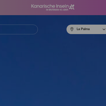
Menú
La Palma
navigation
La
Palma