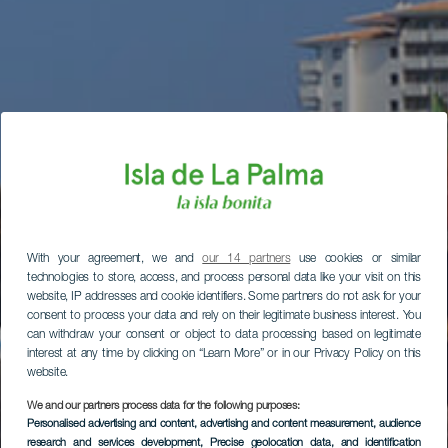
With your agreement, we and
our 14 partners
use cookies or similar
technologies to store, access, and process personal data like your visit on this
website, IP addresses and cookie identifiers. Some partners do not ask for your
consent to process your data and rely on their legitimate business interest. You
can withdraw your consent or object to data processing based on legitimate
interest at any time by clicking on “Learn More” or in our Privacy Policy on this
website.
We and our partners process data for the following purposes:
Personalised advertising and content, advertising and content measurement, audience
research and services development
, Precise geolocation data, and identification