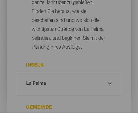
ganze Jahr über zu genießen.
Finden Sie heraus, wie sie
beschaffen sind und wo sich die
wichtigsten Strände von La Palma
befinden, und beginnen Sie mit der
Planung Ihres Ausflugs.
INSELN
GEMEINDE