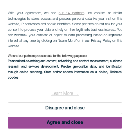
With your agreement, we and
our 14 partners
use cookies or similar
technologies to store, access, and process personal data like your visit on this
website, IP addresses and cookie identifiers. Some partners do not ask for your
consent to process your data and rely on their legitimate business interest. You
can withdraw your consent or object to data processing based on legitimate
interest at any time by clicking on “Learn More” or in our Privacy Policy on this
website.
We and our partners process data for the following purposes:
Personalised advertising and content, advertising and content measurement, audience
research and services development
, Precise geolocation data, and identification
through device scanning
, Store and/or access information on a device
, Technical
cookies
Learn More →
Disagree and close
Agree and close