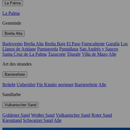
La Palma
Gemeinde
Barlovento
Breña Alta
Breña Baja
El Paso
Fuencaliente
Garafía
Los
Llanos de Aridane
Puntagorda
Puntallana
San Andrés y Sauces
Santa Cruz de La Palma
Tazacorte
Tijarafe
Villa de Mazo
Alle
Art des strandes
Beliebt
Unberührt
Für Kinder geeignet
Barrierefreie
Alle
Sandfarbe
Goldener Sand
Weißer Sand
Vulkanischer Sand
Roter Sand
Kiesstrand
Schwarzer Sand
Alle