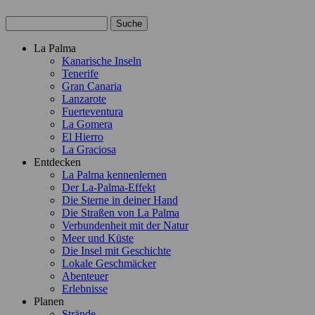
Suche
Menú
La Palma
navigation
Kanarische Inseln
La
Tenerife
Palma
Gran Canaria
Lanzarote
Fuerteventura
La Gomera
El Hierro
La Graciosa
Entdecken
La Palma kennenlernen
Der La-Palma-Effekt
Die Sterne in deiner Hand
Die Straßen von La Palma
Verbundenheit mit der Natur
Meer und Küste
Die Insel mit Geschichte
Lokale Geschmäcker
Abenteuer
Erlebnisse
Planen
Strände