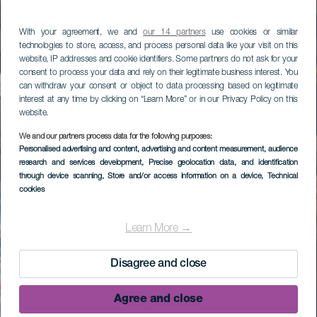
With your agreement, we and
our 14 partners
use cookies or similar
technologies to store, access, and process personal data like your visit on this
website, IP addresses and cookie identifiers. Some partners do not ask for your
consent to process your data and rely on their legitimate business interest. You
can withdraw your consent or object to data processing based on legitimate
interest at any time by clicking on “Learn More” or in our Privacy Policy on this
website.
We and our partners process data for the following purposes:
Personalised advertising and content, advertising and content measurement, audience
research and services development
, Precise geolocation data, and identification
through device scanning
, Store and/or access information on a device
, Technical
cookies
Learn More →
Disagree and close
Agree and close