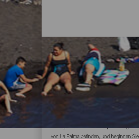
Alle Strände von La Pal
Wenn man an La Palma denkt, stellt man s
bewacht werden, aber die Natur der Insel
Dienstleistungen, große Strände, an den
das Gefühl von Freiheit erleben kann. Si
sonnigen Klimas des Archipels das ganze 
von La Palma befinden, und beginnen Sie 