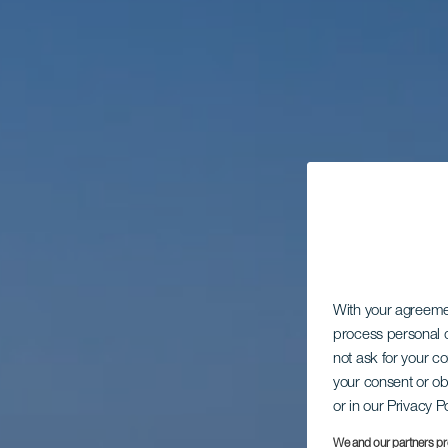
With your agreem
process personal d
not ask for your c
your consent or ob
or in our Privacy P
We and our partners pr