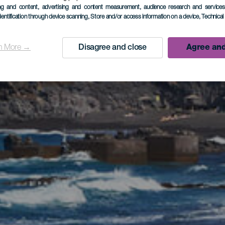
ing and content, advertising and content measurement, audience research and service
dentification through device scanning
, Store and/or access information on a device
, Technica
n More →
Disagree and close
Agree and