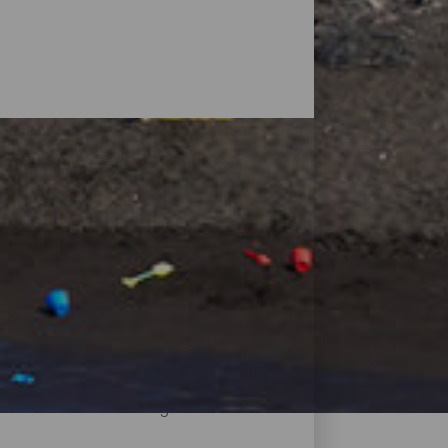
ete Landschaften vor, die von Vulkanen
ädtische Strände mit allen
von Bergen oder Klippen, an denen man
n Sand und die Möglichkeit, sie dank des
d und wo sich die wichtigsten Strände