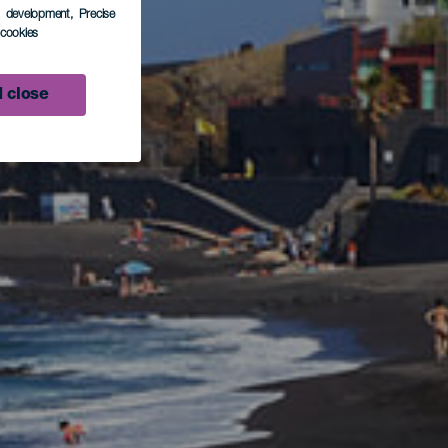
s development
, Precise
l cookies
 close