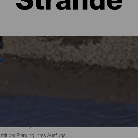
Strände
ma
ich normalerweise üppige Wälder in allen Grüntönen und zerklüft
 hält auch Überraschungen in Form von Stränden bereit. Es gibt st
en man seinen eigenen Platz findet, und kleine Strände am Fuße 
e alle haben jedoch etwas gemeinsam: ihren einzigartigen schwarze
Jahr über zu genießen. Finden Sie heraus, wie sie beschaffen sin
mit der Planung Ihres Ausflugs.