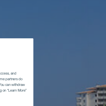
 access, and
Some partners do
. You can withdraw
ing on “Learn More”