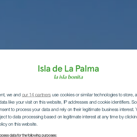
ent, we and
our 14 partners
use cookies or similar technologies to store,
ata like your visit on this website, IP addresses and cookie identifiers. 
onsent to process your data and rely on their legitimate business interest
ject to data processing based on legitimate interest at any time by click
olicy on this website.
ocess data for the following purposes: