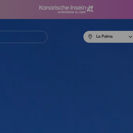
Menú
La Palma
navigation
La
Palma