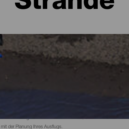
Strände
ma
ich normalerweise üppige Wälder in allen Grüntönen und zerklüft
 hält auch Überraschungen in Form von Stränden bereit. Es gibt st
en man seinen eigenen Platz findet, und kleine Strände am Fuße 
e alle haben jedoch etwas gemeinsam: ihren einzigartigen schwarze
Jahr über zu genießen. Finden Sie heraus, wie sie beschaffen sin
mit der Planung Ihres Ausflugs.