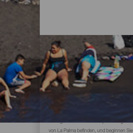
Alle Strände von La Pal
Wenn man an La Palma denkt, stellt man s
bewacht werden, aber die Natur der Insel
Dienstleistungen, große Strände, an den
das Gefühl von Freiheit erleben kann. Si
sonnigen Klimas des Archipels das ganze 
von La Palma befinden, und beginnen Sie 