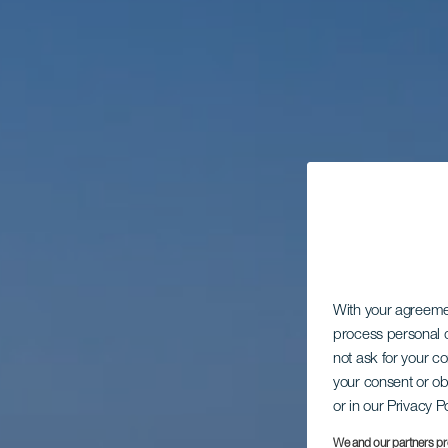
With your agreem
process personal d
not ask for your c
your consent or ob
or in our Privacy P
We and our partners pr