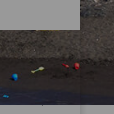
ete Landschaften vor, die von Vulkanen
ädtische Strände mit allen
von Bergen oder Klippen, an denen man
n Sand und die Möglichkeit, sie dank des
d und wo sich die wichtigsten Strände