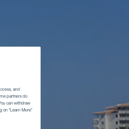
 access, and
Some partners do
. You can withdraw
ing on “Learn More”