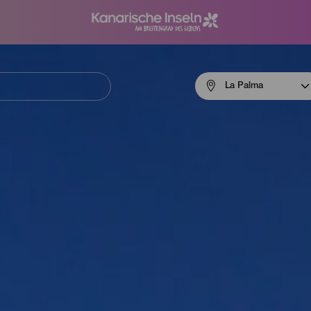
Menú
La Palma
navigation
La
Palma