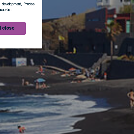
s development
, Precise
l cookies
 close