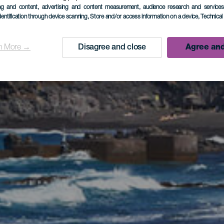
ing and content, advertising and content measurement, audience research and service
dentification through device scanning
, Store and/or access information on a device
, Technica
n More →
Disagree and close
Agree and