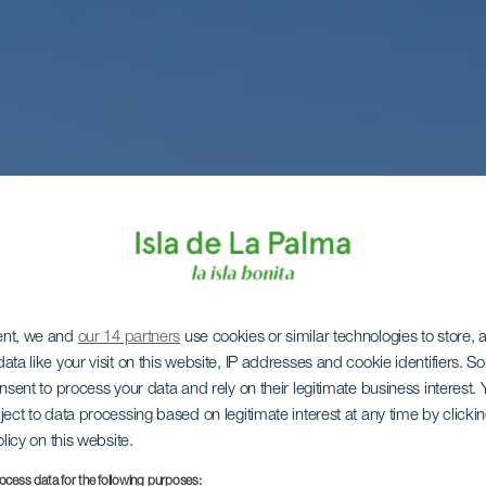
ent, we and
our 14 partners
use cookies or similar technologies to store,
ata like your visit on this website, IP addresses and cookie identifiers. 
onsent to process your data and rely on their legitimate business interest
ject to data processing based on legitimate interest at any time by click
olicy on this website.
ocess data for the following purposes: