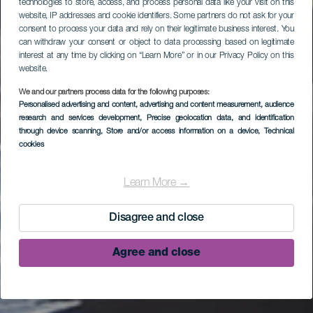
technologies to store, access, and process personal data like your visit on this
website, IP addresses and cookie identifiers. Some partners do not ask for your
consent to process your data and rely on their legitimate business interest. You
can withdraw your consent or object to data processing based on legitimate
interest at any time by clicking on “Learn More” or in our Privacy Policy on this
website.
We and our partners process data for the following purposes:
Personalised advertising and content, advertising and content measurement, audience
research and services development
, Precise geolocation data, and identification
through device scanning
, Store and/or access information on a device
, Technical
cookies
Learn More →
Disagree and close
Agree and close