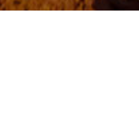
Sternenbeobachtung
>
La Palma
Mit den Händen den Himmel über La Palma berühren
Auf dem höchsten Punkt der Insel befindet sich einer der
privilegiertesten Orte auf La Palma: der Roque de los
Muchachos. Ein Balkon in 2.426 Metern Höhe, der als einer
der weltweit besten Orte für die Sternenbeobachtung gilt.
Nicht umsonst befindet sich hier das Astrophysikalische
Observatorium Roque de los Muchachos, ein wichtiges
Forschungszentrum, das tagsüber und nach Voranmeldung
für die Öffentlichkeit zugänglich ist. Den Himmel aus
nächster Nähe betrachten und genießt.