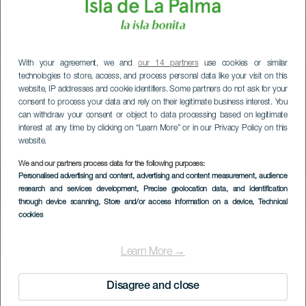
With your agreement, we and
our 14 partners
use cookies or similar
technologies to store, access, and process personal data like your visit on this
website, IP addresses and cookie identifiers. Some partners do not ask for your
consent to process your data and rely on their legitimate business interest. You
can withdraw your consent or object to data processing based on legitimate
interest at any time by clicking on “Learn More” or in our Privacy Policy on this
website.
We and our partners process data for the following purposes:
Personalised advertising and content, advertising and content measurement, audience
research and services development
, Precise geolocation data, and identification
through device scanning
, Store and/or access information on a device
, Technical
cookies
Roque de los
Muchachos
Learn More →
Disagree and close