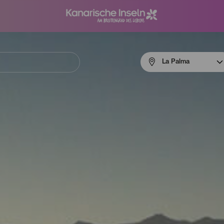
Menú
La Palma
navigation
La
Palma