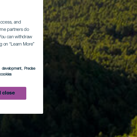
 access, and
Some partners do
. You can withdraw
ing on “Learn More”
s development
, Precise
l cookies
 close