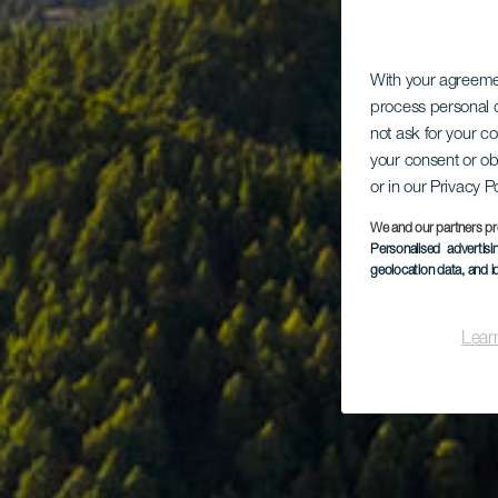
With your agreem
process personal d
not ask for your c
your consent or ob
or in our Privacy P
We and our partners pr
Personalised advertis
geolocation data, and i
Lear