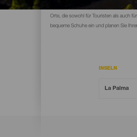
beherbergen. Zu den Naturräumen, die m
Orte, die sowohl für Touristen als auch f
bequeme Schuhe ein und planen Sie Ihre
INSELN