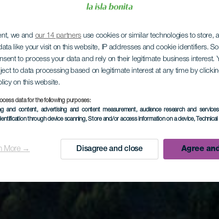
ent, we and
our 14 partners
use cookies or similar technologies to store,
ata like your visit on this website, IP addresses and cookie identifiers. 
onsent to process your data and rely on their legitimate business interest
ject to data processing based on legitimate interest at any time by click
olicy on this website.
ocess data for the following purposes:
ing and content, advertising and content measurement, audience research and service
dentification through device scanning
, Store and/or access information on a device
, Technica
n More →
Disagree and close
Agree and