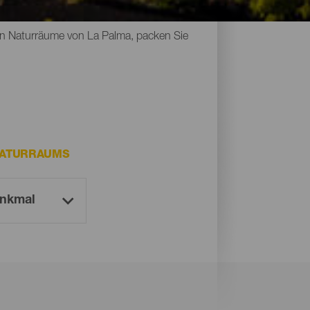
Naturdenkmäler, geschützte Räume und
sten Naturräume von La Palma, packen Sie
NATURRAUMS