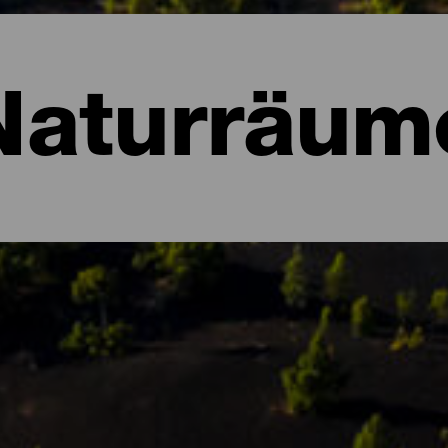
Naturräum
ume von La Palma
szeichnet, dann ist es ihre üppige Natur, die voller Kontraste un
renreservat anerkannt und beherbergt verschiedene Ökosysteme, 